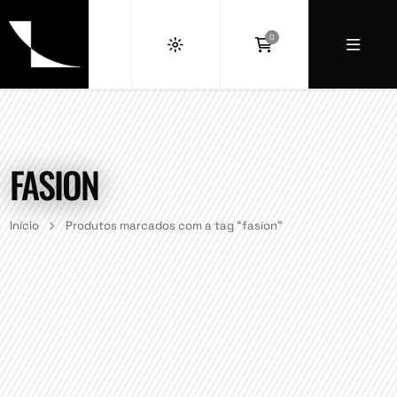
0
FASION
Início
Produtos marcados com a tag “fasion”